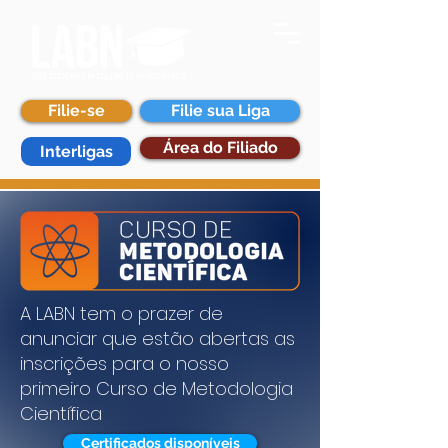
Filie-se
Filie sua Liga
Área do Filiado
Interligas
A LABN tem o prazer de
anunciar que estão abertas as
inscrições para o nosso
primeiro Curso de Metodologia
Científica
Certificados disponíveis