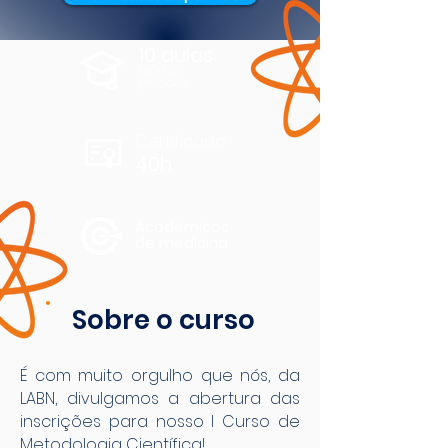
10 aulas
teórico-
práticas
Certificado
40h
Acadêmicos
de medicina
Sobre o curso
É com muito orgulho que nós, da
LABN, divulgamos a abertura das
inscrições para nosso I Curso de
Metodologia Científica!